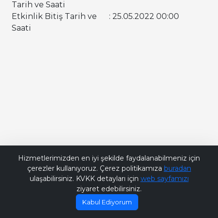
Tarih ve Saati
Etkinlik Bitiş Tarih ve
: 25.05.2022 00:00
Saati
Bana Soru Sor | Ask Me
Hizmetlerimizden en iyi şekilde faydalanabilmeniz için
çerezler kullanıyoruz. Çerez politikamıza
buradan
ulaşabilirsiniz. KVKK detayları için
web sayfamızı
ziyaret edebilirsiniz.
Kabul Ediyorum