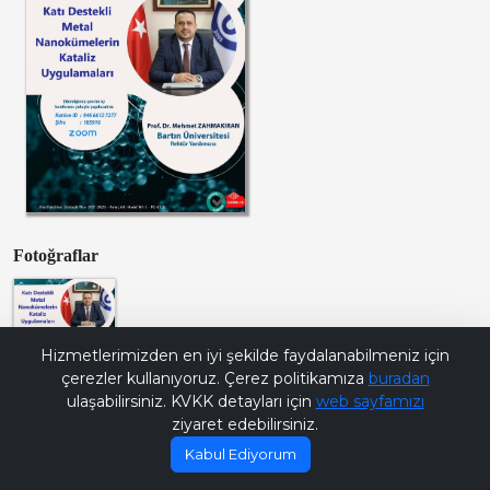
Fotoğraflar
Bana Soru Sor | Ask Me
Hizmetlerimizden en iyi şekilde faydalanabilmeniz için
çerezler kullanıyoruz. Çerez politikamıza
buradan
ulaşabilirsiniz. KVKK detayları için
web sayfamızı
ziyaret edebilirsiniz.
Kabul Ediyorum