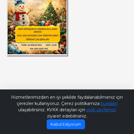
Bana Soru Sor | Ask Me
Hizmetlerimizden en iyi şekilde faydalanabilmeniz için
çerezler kullanıyoruz. Çerez politikamıza
buradan
ulaşabilirsiniz. KVKK detayları için
web sayfamızı
ziyaret edebilirsiniz.
Kabul Ediyorum